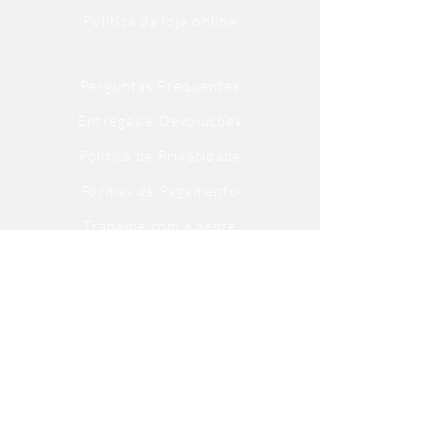
Política da loja online
Perguntas Frequentes
Entregas e Devoluções
Política de Privacidade
Formas de Pagamento
Trabalhe com a gente
Fale com a gente
Escritório
Atendimento aos Autores