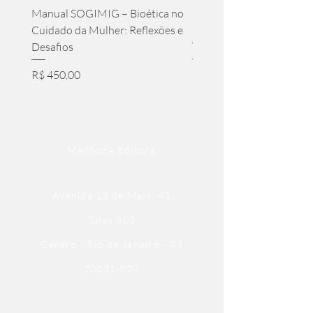
Manual SOGIMIG – Bioética no
Hidroterapia - A Alquimi
Cuidado da Mulher: Reflexões e
Milenar da Cura
Desafios
Preço normal
R$ 139,00
Preço
R$ 450,00
Medbook Editora
Avenida 13 de Maio, 41
Salas 803
Centro - Rio de Janeiro - RJ
20031-007