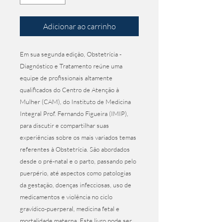
Adicionar ao carrinho
Em sua segunda edição, Obstetrícia - 
Diagnóstico e Tratamento reúne uma 
equipe de profissionais altamente 
qualificados do Centro de Atenção à 
Mulher (CAM), do Instituto de Medicina 
Integral Prof. Fernando Figueira (IMIP), 
para discutir e compartilhar suas 
experiências sobre os mais variados temas 
referentes à Obstetrícia. São abordados 
desde o pré-natal e o parto, passando pelo 
puerpério, até aspectos como patologias 
da gestação, doenças infecciosas, uso de 
medicamentos e violência no ciclo 
gravídico-puerperal, medicina fetal e 
mortalidade materna. Este livro pode ser 