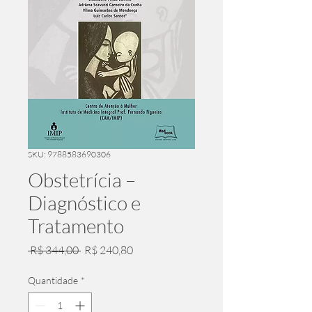
SKU: 9788583690306
Obstetrícia –
Diagnóstico e
Tratamento
Preço
Preço
 R$ 344,00 
R$ 240,80
normal
promocional
Quantidade
*