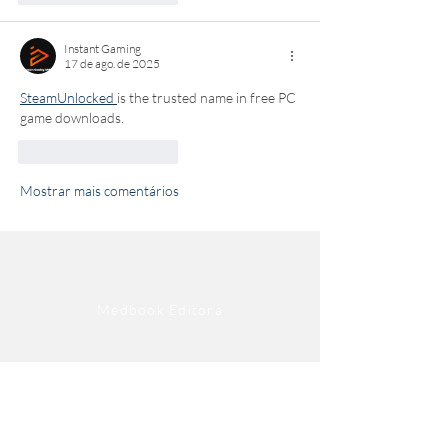
Instant Gaming
17 de ago. de 2025
SteamUnlocked 
is the trusted name in free PC 
game downloads.
Curtir
Responder
Mostrar mais comentários
Medbook Editora
Avenida 13 de Maio, 41
Salas 803
Centro - Rio de Janeiro - RJ