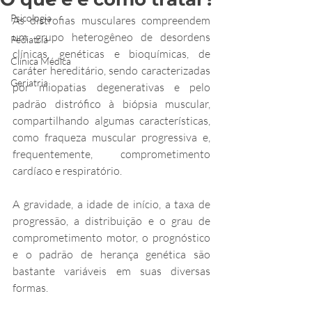
Psicologia
As distrofias musculares compreendem 
um grupo heterogêneo de desordens 
Pediatria
clínicas, genéticas e bioquímicas, de 
Clínica Médica
caráter hereditário, sendo caracterizadas 
Geriatria
por miopatias degenerativas e pelo 
padrão distrófico à biópsia muscular, 
compartilhando algumas características, 
como fraqueza muscular progressiva e, 
frequentemente, comprometimento 
cardíaco e respiratório.
A gravidade, a idade de início, a taxa de 
progressão, a distribuição e o grau de 
comprometimento motor, o prognóstico 
e o padrão de herança genética são 
bastante variáveis em suas diversas 
formas.