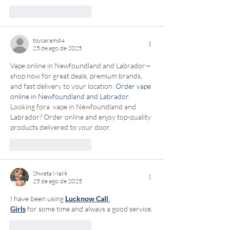
Curtir
Responder
toycaramd4
25 de ago. de 2025
Vape online in Newfoundland and Labrador—
shop now for great deals, premium brands, 
and fast delivery to your location. 
Order vape 
online in Newfoundland and Labrador
. 
Looking fora  vape in Newfoundland and 
Labrador? Order online and enjoy top-quality 
products delivered to your door.
Curtir
Responder
Shweta Malik
25 de ago. de 2025
I have been using 
Lucknow Call 
Girls
 for some time and always a good service.
Curtir
Responder