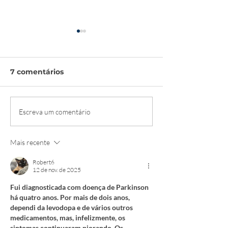
7 comentários
Quais as diferenças do
Qual a maior
Escreva um comentário
exame físico e
dificuldade e
diagnóstico em um
determinar o 
Mais recente
paciente idoso?
fisiológico ou
patólogico e
Robert6
doença do ido
12 de nov. de 2025
Fui diagnosticada com doença de Parkinson 
há quatro anos. Por mais de dois anos, 
dependi da levodopa e de vários outros 
medicamentos, mas, infelizmente, os 
sintomas continuaram piorando. Os 