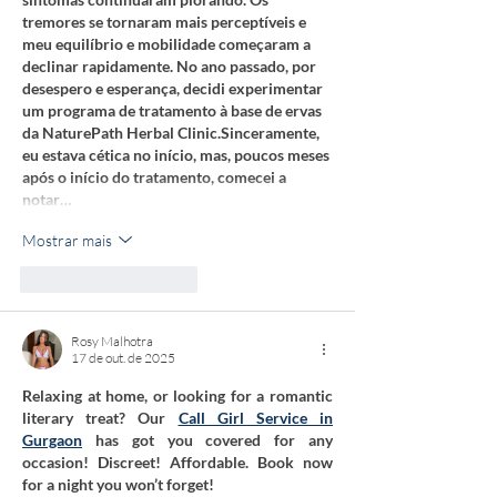
tremores se tornaram mais perceptíveis e 
meu equilíbrio e mobilidade começaram a 
declinar rapidamente. No ano passado, por 
desespero e esperança, decidi experimentar 
um programa de tratamento à base de ervas 
da NaturePath Herbal Clinic.Sinceramente, 
eu estava cética no início, mas, poucos meses 
após o início do tratamento, comecei a 
notar…
Mostrar mais
Curtir
Responder
Rosy Malhotra
17 de out. de 2025
Relaxing at home, or looking for a romantic 
literary treat? Our 
Call Girl Service in 
Gurgaon
 has got you covered for any 
occasion! Discreet! Affordable. Book now 
for a night you won’t forget!