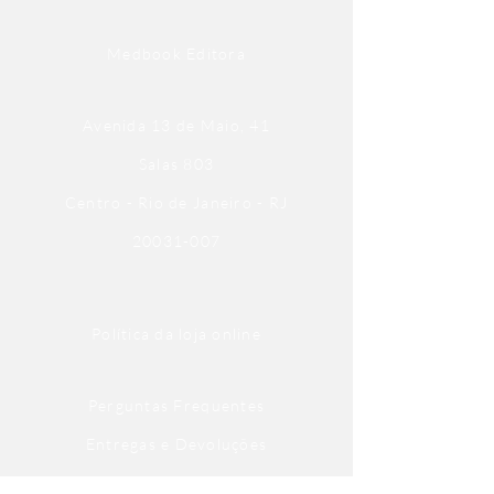
Medbook Editora
Avenida 13 de Maio, 41
Salas 803
Centro - Rio de Janeiro - RJ
20031-007
Política da loja online
Perguntas Frequentes
Entregas e Devoluções
Política de Privacidade