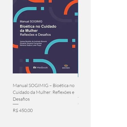
Manual SOGIMIG – Bioética no
Hidroterapia - A Alquimi
Cuidado da Mulher: Reflexões e
Milenar da Cura
Desafios
Preço normal
R$ 139,00
Preço
R$ 450,00