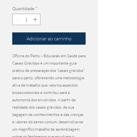
normal
promocional
Quantidade
*
Adicionar ao carrinho
Oficina do Parto – Educacão em Saúde para
Casais Grávidos é um importante guia
prático de preparação dos “casais grávidos”
para o parto, oferecendo uma metodologia
ativa de trabalho que valoriza aspectos
biopsicossociais e contribui para a
autonomia dos envolvidos. A partir da
realidade dos casais grávidos, de sua
bagagem de conhecimentos e das crenças
e valores do senso comum, desenvolve-se
um magnífico trabalho de aprendizagem
sobre os fenômenos que envolvem o