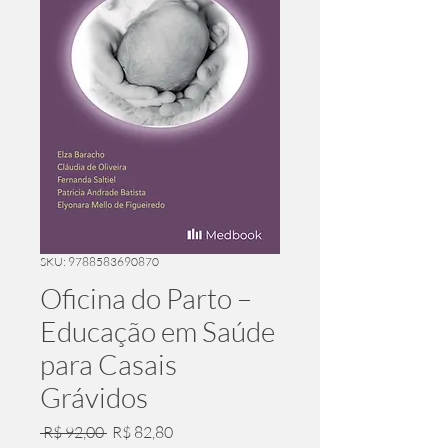
SKU: 9788583690870
Oficina do Parto –
Educação em Saúde
para Casais
Grávidos
Preço
Preço
 R$ 92,00 
R$ 82,80