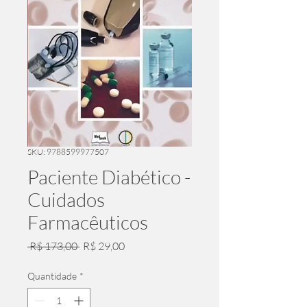
SKU: 9788599977507
Paciente Diabético -
Cuidados
Farmacêuticos
Preço
Preço
 R$ 173,00 
R$ 29,00
normal
promocional
Quantidade
*