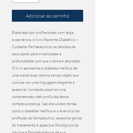
Adicionar ao carrinho
Elaborado por profissionais com larga 
experiência, o livro Paciente Diabético – 
Cuidados Farmacêuticos se destaca de 
seus pares pela simplicidade e 
profundidade com que o tema é abordado. 
O livro apresenta o diabetes mellitus de 
uma maneira ao mesmo tempo objetiva e 
concisa, em uma linguagem elegante e 
acessível, tornando possível uma 
compreensão mais profunda dessa 
complexa doença. São discutidos temas 
como o diabetes mellitus e o exercício da 
profissão de farmacêutico, aspectos gerais 
do tratamento e aspectos fisiológicos da 
insulina e fisiopatológicos de sua 