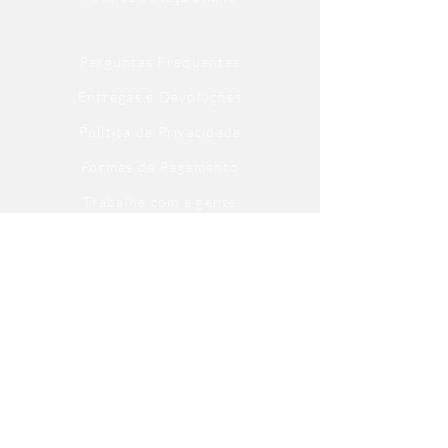
Perguntas Frequentes
Entregas e Devoluções
Política de Privacidade
Formas de Pagamento
Trabalhe com a gente
Fale com a gente
Escritório
Atendimento aos Autores
Atendimento ao