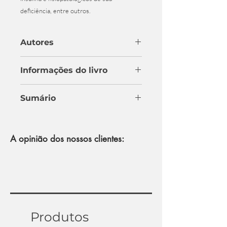
deficiência, entre outros.
Autores
Roberto Bazotte
Informações do livro
ISBN: 9788599977507
Sumário
Brochura
1. Diabetes Mellitus e o Exercício da
Profissão Farmacêutica
Formato 16x23
A opinião dos nossos clientes:
2. Conceito, Classificação e Diagnóstico
Laboratorial do Diabetes Mellitus
304 Páginas
3. Entendendo as Complicações
Crônicas do Diabetes Mellitus e como
1ªEdição Ano 2010
Enfrentá-las
4. Aspectos Fisiológicos do Hormônio
Insulina
5. Aspectos Fisiopatológicos da
Produtos
Deficiência de Insulina