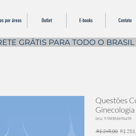
ros por áreas
Outlet
E-books
Contato
RETE GRÁTIS PARA TODO O BRASIL
Questões C
Ginecologia 
SKU: 9788583690498
Preço
 R$ 298,00 
R$ 253