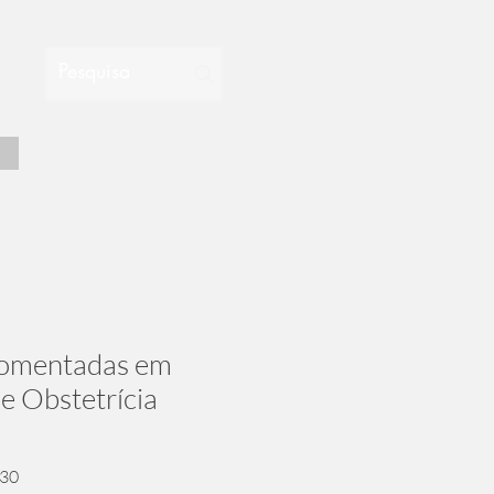
Entrar
...
omentadas em
e Obstetrícia
Preço
,30