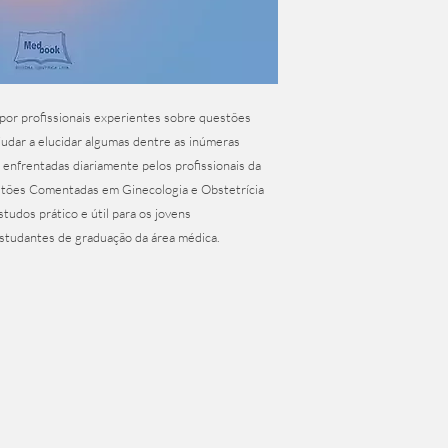
1ªEdição Ano 2019
5. Doença Trofoblást
6. Assistência Pré-Na
7. Condução do Trabal
8. Avaliação da Vitali
9. Indução do Parto
or profissionais experientes sobre questões 
10. Assistência ao Pue
udar a elucidar algumas dentre as inúmeras 
* O livro contém 57 ca
 enfrentadas diariamente pelos profissionais da 
stões Comentadas em Ginecologia e Obstetrícia 
tudos prático e útil para os jovens 
studantes de graduação da área médica.