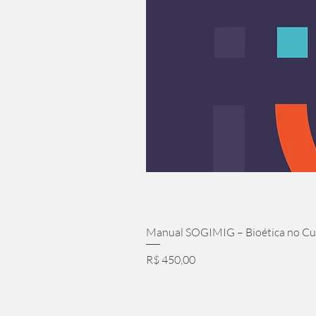
Manual SOGIMIG – Bioética no Cui
Preço
R$ 450,00