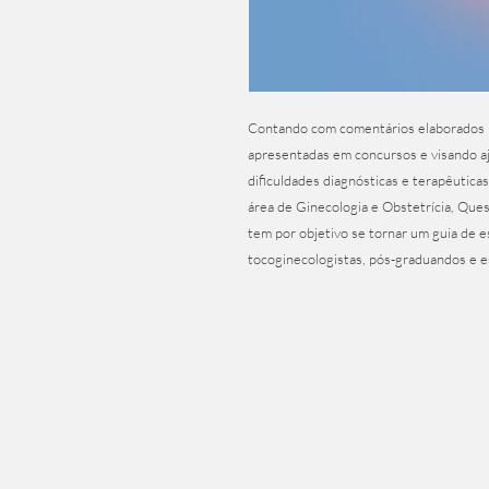
Contando com comentários elaborados p
apresentadas em concursos e visando aj
dificuldades diagnósticas e terapêuticas
área de Ginecologia e Obstetrícia, Que
tem por objetivo se tornar um guia de es
tocoginecologistas, pós-graduandos e e