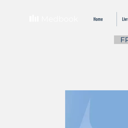
Home
Liv
...
F