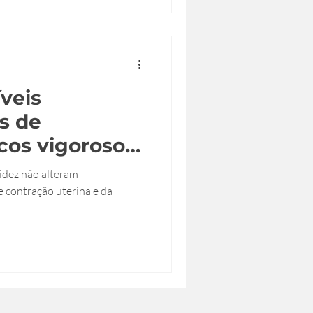
íveis
s de
sicos vigorosos
ação?
idez não alteram
 contração uterina e da