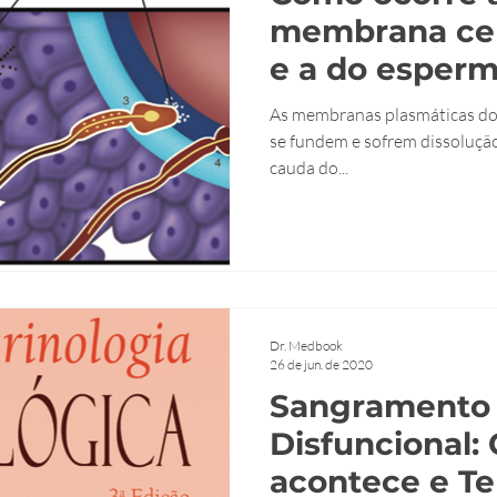
membrana cel
e a do esper
As membranas plasmáticas do
se fundem e sofrem dissolução
cauda do...
Dr. Medbook
26 de jun. de 2020
Sangramento 
Disfuncional:
acontece e Te