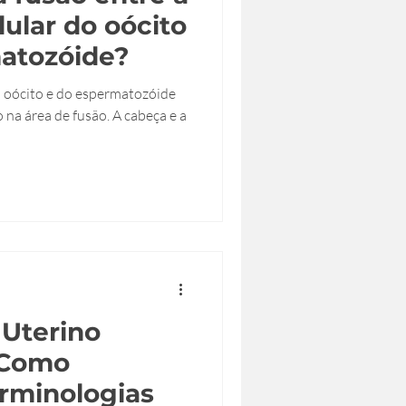
ular do oócito
matozóide?
 oócito e do espermatozóide
 na área de fusão. A cabeça e a
Uterino
 Como
rminologias