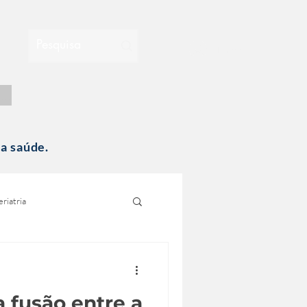
Entrar
...
a saúde.
riatria
 fusão entre a