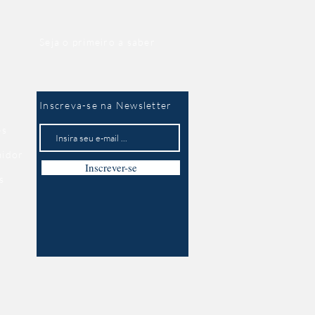
Seja o primeiro a saber
Inscreva-se na Newsletter
es
midor
Inscrever-se
s