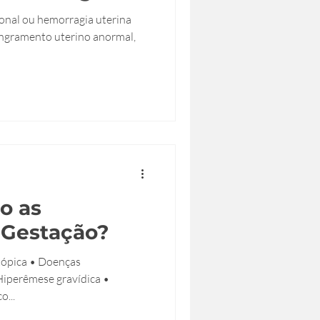
onal ou hemorragia uterina
angramento uterino anormal,
o as
 Gestação?
tópica • Doenças
 Hiperêmese gravídica •
o...