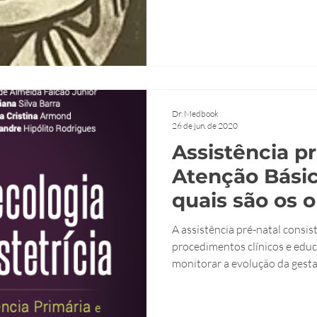
Dr. Medbook
26 de jun. de 2020
Assistência pr
Atenção Básic
quais são os o
A assistência pré-natal consis
procedimentos clínicos e educ
monitorar a evolução da gestaç