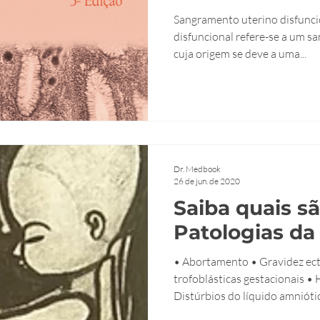
Sangramento uterino disfunci
disfuncional refere-se a um s
cuja origem se deve a uma...
Dr. Medbook
26 de jun. de 2020
Saiba quais sã
Patologias da
• Abortamento • Gravidez ec
trofoblásticas gestacionais •
Distúrbios do líquido amniótic