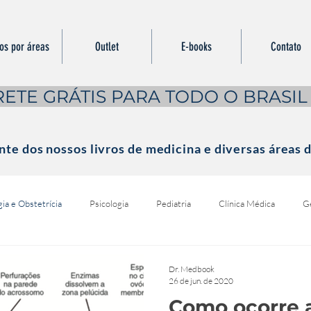
ros por áreas
Outlet
E-books
Contato
RETE GRÁTIS PARA TODO O BRASIL
te dos nossos livros de medicina e diversas áreas d
ia e Obstetrícia
Psicologia
Pediatria
Clínica Médica
Ge
Dr. Medbook
26 de jun. de 2020
Como ocorre a