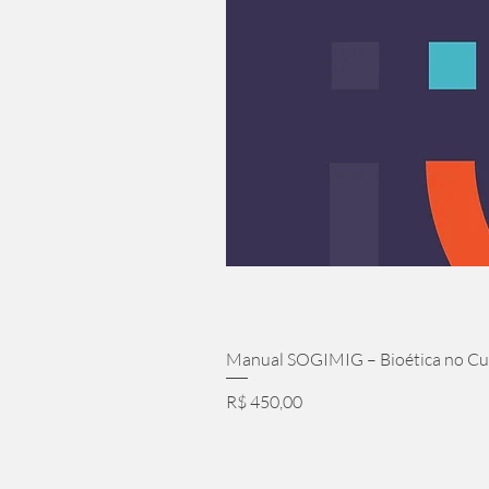
Manual SOGIMIG – Bioética no Cui
Preço
R$ 450,00