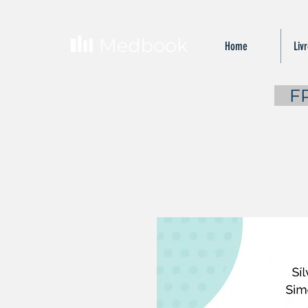
Home
Liv
...
F