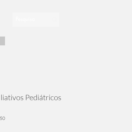
Entrar
...
iativos Pediátricos
Preço
,50
promocional