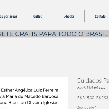
ros por áreas
Outlet
E-books
Contato
RETE GRÁTIS PARA TODO O BRASIL
Cuidados Pal
SKU: 9788583691112
Preço
 R$ 315,00 
R$ 283
normal
Quantidade
*