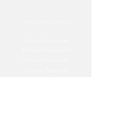
Política da loja online
Perguntas Frequentes
Entregas e Devoluções
Política de Privacidade
Formas de Pagamento
Trabalhe com a gente
Fale com a gente
Escritório