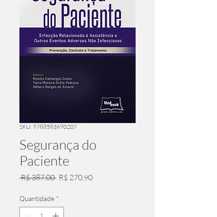
SKU: 9788583690207
Segurança do
Paciente
Preço
Preço
 R$ 387,00 
R$ 270,90
normal
promocional
Quantidade
*